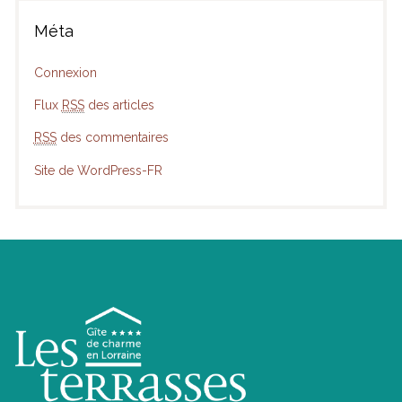
Méta
Connexion
Flux
RSS
des articles
RSS
des commentaires
Site de WordPress-FR