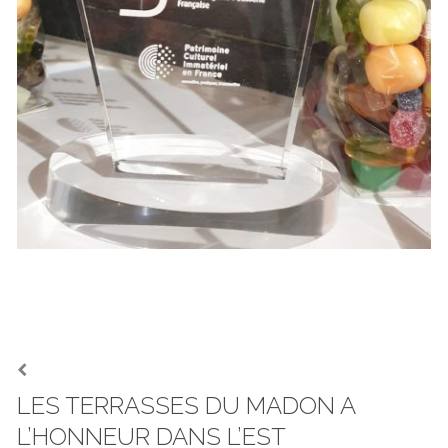
Navigation
de
LES TERRASSES DU MADON A
Previous
post:
l’article
L’HONNEUR DANS L’EST