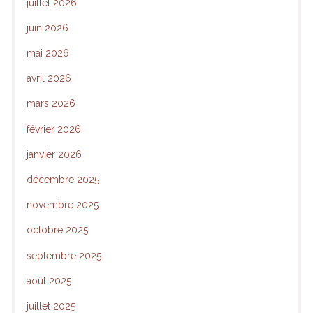
juillet 2026
juin 2026
mai 2026
avril 2026
mars 2026
février 2026
janvier 2026
décembre 2025
novembre 2025
octobre 2025
septembre 2025
août 2025
juillet 2025