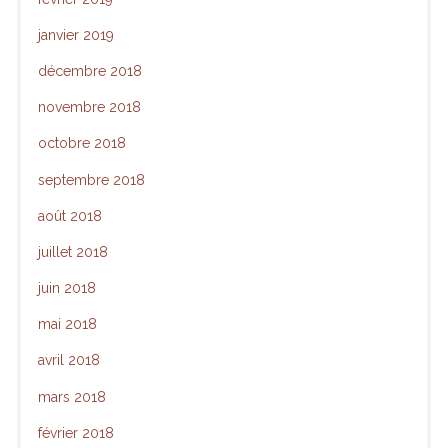
janvier 2019
décembre 2018
novembre 2018
octobre 2018
septembre 2018
août 2018
juillet 2018
juin 2018
mai 2018
avril 2018
mars 2018
février 2018