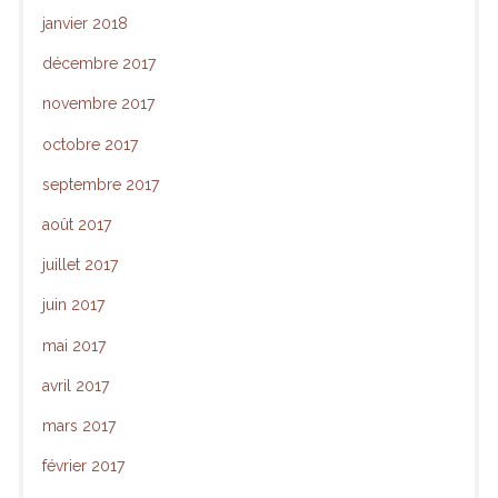
janvier 2018
décembre 2017
novembre 2017
octobre 2017
septembre 2017
août 2017
juillet 2017
juin 2017
mai 2017
avril 2017
mars 2017
février 2017