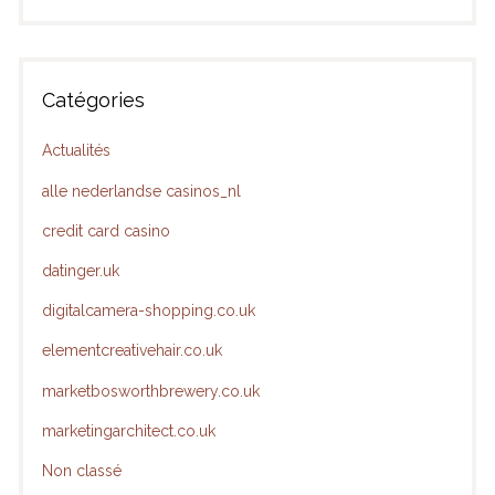
Catégories
Actualités
alle nederlandse casinos_nl
credit card casino
datinger.uk
digitalcamera-shopping.co.uk
elementcreativehair.co.uk
marketbosworthbrewery.co.uk
marketingarchitect.co.uk
Non classé