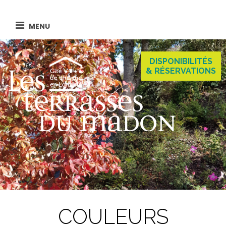
MENU
DISPONIBILITÉS
& RÉSERVATIONS
COULEURS