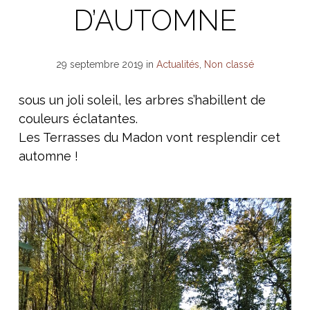
D’AUTOMNE
29 septembre 2019
in
Actualités
,
Non classé
sous un joli soleil, les arbres s’habillent de
couleurs éclatantes.
Les Terrasses du Madon vont resplendir cet
automne !