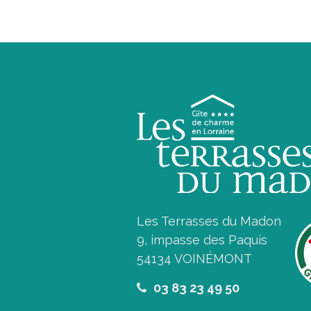
de
l’article
Les Terrasses du Madon
9, impasse des Paquis
54134 VOINÉMONT
03 83 23 49 50