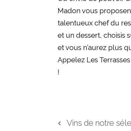
Madon vous proposent 
talentueux chef du re
et un dessert, choisis 
et vous n’aurez plus qu
Appelez Les Terrasses
!
Navigation
Vins de notre sél
Previous
post: